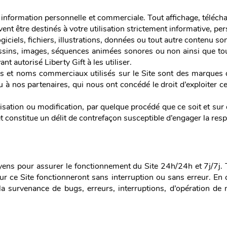
re information personnelle et commerciale. Tout affichage, téléc
nt être destinés à votre utilisation strictement informative, pe
iciels, fichiers, illustrations, données ou tout autre contenu sont
essins, images, séquences animées sonores ou non ainsi que tou
ant autorisé Liberty Gift à les utiliser.
es et noms commerciaux utilisés sur le Site sont des marques
 ou à nos partenaires, qui nous ont concédé le droit d’exploite
lisation ou modification, par quelque procédé que ce soit et sur
et constitue un délit de contrefaçon susceptible d’engager la resp
ens pour assurer le fonctionnement du Site 24h/24h et 7j/7j. 
ur ce Site fonctionneront sans interruption ou sans erreur. En 
a survenance de bugs, erreurs, interruptions, d’opération de 